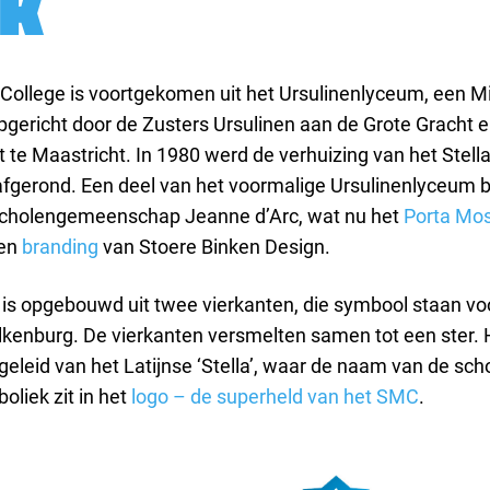
ek
 College is voortgekomen uit het Ursulinenlyceum, een M
gericht door de Zusters Ursulinen aan de Grote Gracht 
 te Maastricht. In 1980 werd de verhuizing van het Stell
fgerond. Een deel van het voormalige Ursulinenlyceum bl
Scholengemeenschap Jeanne d’Arc, wat nu het
Porta Mo
een
branding
van Stoere Binken Design.
is opgebouwd uit twee vierkanten, die symbool staan voo
kenburg. De vierkanten versmelten samen tot een ster. 
afgeleid van het Latijnse ‘Stella’, waar de naam van de sc
liek zit in het
logo – de superheld van het SMC
.