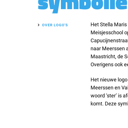
symboli
Het Stella Maris
OVER LOGO'S
Meisjesschool op
Capucijnenstraat
naar Meerssen a
Maastricht, de 
Overigens ook 
Het nieuwe logo 
Meerssen en Val
woord ‘ster’ is 
komt. Deze symbo