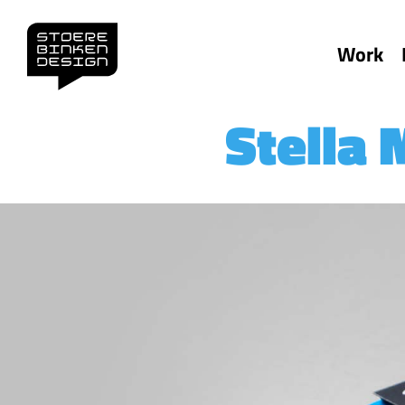
Work
Stella 