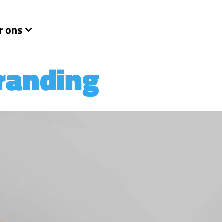
r ons
branding