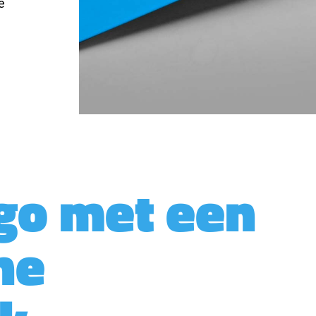
e
go met een
he