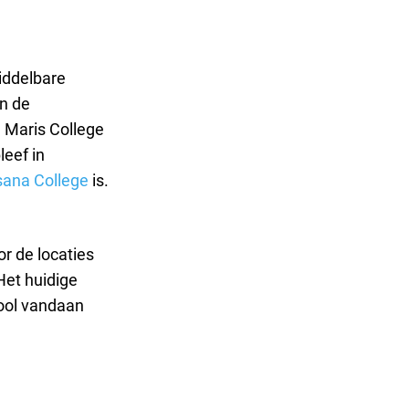
iddelbare
en de
a Maris College
eef in
sana College
is.
r de locaties
Het huidige
hool vandaan