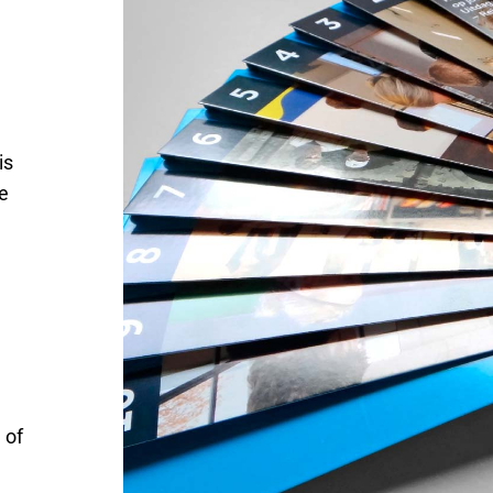
is
e
 of