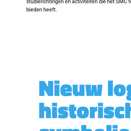
studierichtingen en activiteiten die het SMC t
bieden heeft.
Nieuw lo
historisc