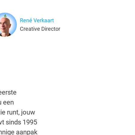
René Verkaart
Creative Director
eerste
u een
ie runt, jouw
wt sinds 1995
innige aanpak