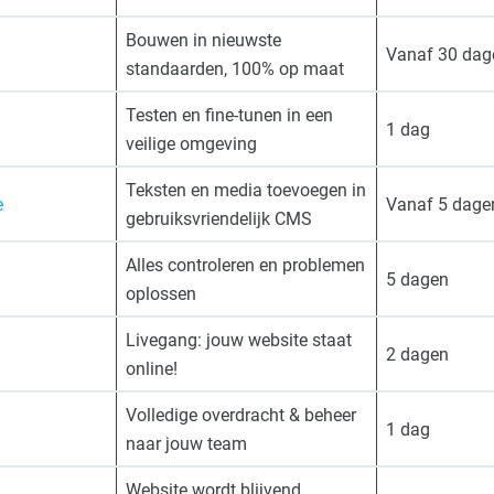
Bouwen in nieuwste
Vanaf 30 dag
standaarden, 100% op maat
Testen en fine-tunen in een
1 dag
veilige omgeving
Teksten en media toevoegen in
e
Vanaf 5 dage
gebruiksvriendelijk CMS
Alles controleren en problemen
5 dagen
oplossen
Livegang: jouw website staat
2 dagen
online!
Volledige overdracht & beheer
1 dag
naar jouw team
Website wordt blijvend