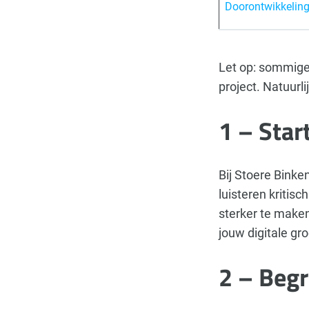
Doorontwikkelin
Let op: sommige 
project. Natuurl
1 – Star
Bij Stoere Binken
luisteren kriti
sterker te maken
jouw digitale gro
2 – Begr