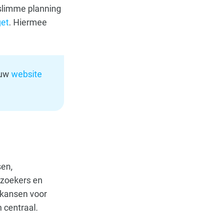
n slimme planning
et
. Hiermee
ouw
website
sen,
ezoekers en
 kansen voor
 centraal.