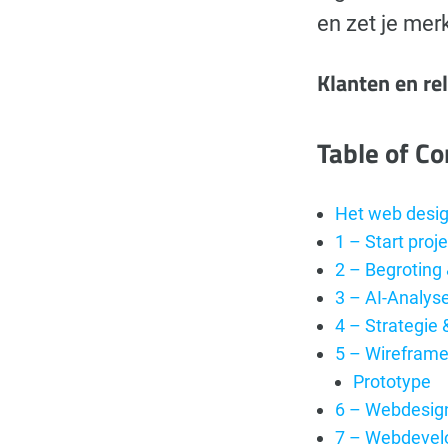
en zet je mer
Klanten en re
Table of C
Het web desi
1 – Start proje
2 – Begroting
3 – AI-Analys
4 – Strategie 
5 – Wirefram
Prototype
6 – Webdesig
7 – Webdeve