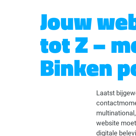
Jouw web
tot Z – m
Binken p
Laatst bijgew
contactmoment
multinational
website moet 
digitale bele