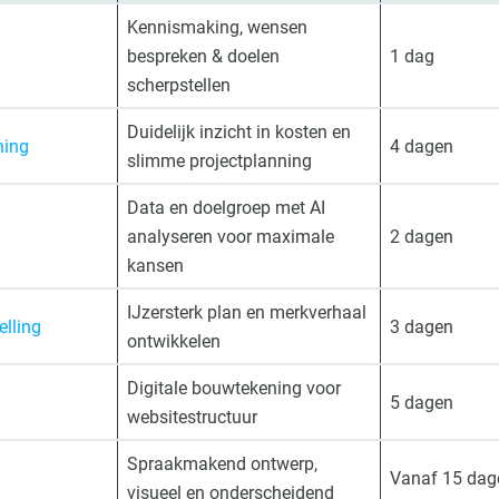
Kennismaking, wensen
bespreken & doelen
1 dag
scherpstellen
Duidelijk inzicht in kosten en
ning
4 dagen
slimme projectplanning
Data en doelgroep met AI
analyseren voor maximale
2 dagen
kansen
IJzersterk plan en merkverhaal
elling
3 dagen
ontwikkelen
Digitale bouwtekening voor
5 dagen
websitestructuur
Spraakmakend ontwerp,
Vanaf 15 dag
visueel en onderscheidend