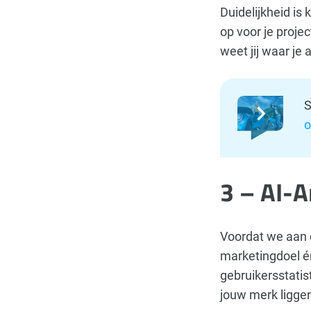
Duidelijkheid is 
op voor je proje
weet jij waar je
S
o
3 – AI-A
Voordat we aan 
marketingdoel é
gebruikersstati
jouw merk liggen