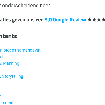
k onderscheidend neer.
laties geven ons een
5,0 Google Review
★★★
ontents
gn proces samengevat
ct
 & Planning
e
& Storytelling
e
n
lopment