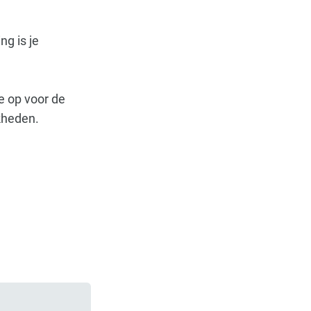
g is je
.
e op voor de
kheden.