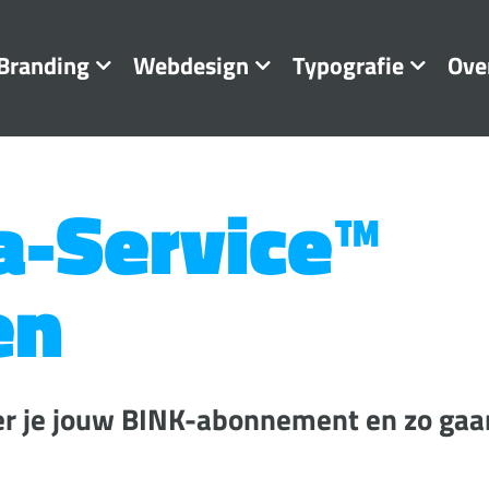
Branding
Webdesign
Typografie
Ove
a-Service™
en
er je jouw BINK-abonnement en zo gaa