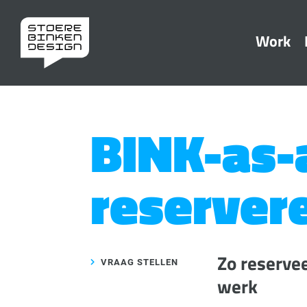
Work
BINK-as-
reserver
Zo reserve
VRAAG STELLEN
werk