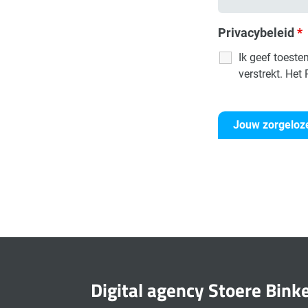
Privacybeleid
*
Ik geef toest
verstrekt. Het 
Digital agency Stoere Bink