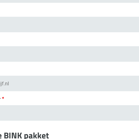
r
*
je BINK pakket